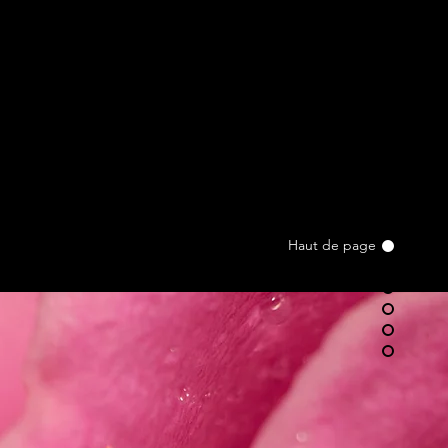
Haut de page